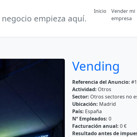
Inicio
Vender mi
 negocio empieza aquí.
empresa
Vending
Referencia del Anuncio:
#1
Actividad:
Otros
Sector:
Otros sectores no es
Ubicación:
Madrid
País:
España
Nº Empleados:
0
Facturación anual:
0 €
Resultado antes de impue