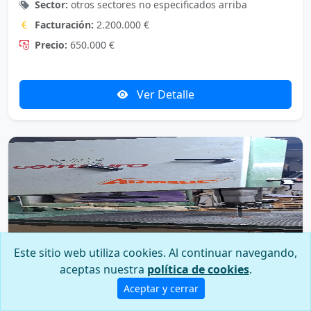
Sector:
otros sectores no especificados arriba
Facturación:
2.200.000 €
Precio:
650.000 €
Ver Detalle
Este sitio web utiliza cookies. Al continuar navegando,
aceptas nuestra
política de cookies
.
Aceptar y cerrar
Fabricación de Sofás