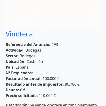
Vinoteca
Referencia del Anuncio:
#93
Actividad:
Bodegas
Sector:
Bodegas
Ubicación:
Castellón
País:
España
Nº Empleados:
1
Facturación anual:
100.000 €
Resultado antes de impuestos:
86.780 €
Deuda:
0 €
Precio solicitado:
110.000 €
Descripción:
Se vende vinoteca en funcionamiento