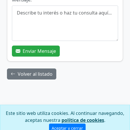
Enviar Mensaje
Volver al listado
Este sitio web utiliza cookies. Al continuar navegando,
© 2026 Pymemarket. Todos los derechos reservados.
aceptas nuestra
política de cookies
.
Aviso Legal y Condiciones de Uso
|
Política de
Aceptar y cerrar
Privacidad
|